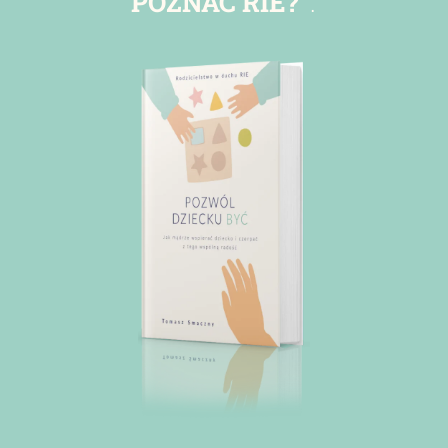
POZNAĆ RIE?”
.