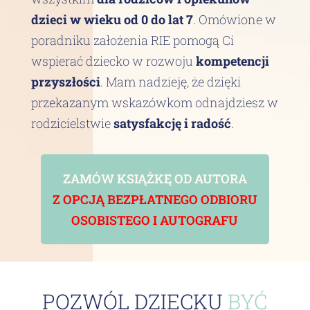
dzieci w wieku od 0 do lat 7
. Omówione w
poradniku założenia RIE pomogą Ci
wspierać dziecko w rozwoju
kompetencji
przyszłości
. Mam nadzieję, że dzięki
przekazanym wskazówkom odnajdziesz w
rodzicielstwie
satysfakcję i radość
.
ZAMÓW KSIĄŻKĘ OD AUTORA
Z OPCJĄ BEZPŁATNEGO ODBIORU
OSOBISTEGO I AUTOGRAFU
POZWÓL DZIECKU
BYĆ