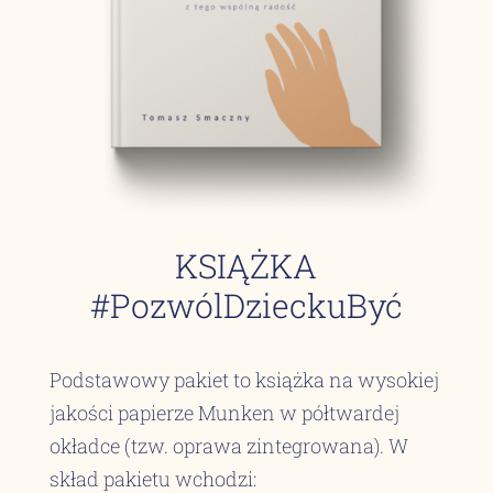
KSIĄŻKA
#
PozwólDzieckuByć
Podstawowy pakiet to książka na wysokiej
jakości papierze Munken w półtwardej
okładce (tzw. oprawa zintegrowana). W
skład pakietu wchodzi: