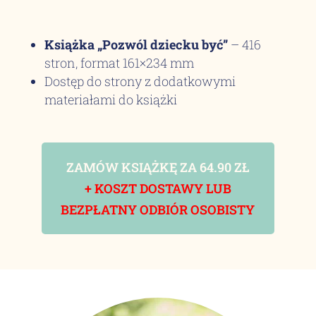
Książka „Pozwól dziecku być”
– 416
stron, format 161×234 mm
Dostęp do strony z dodatkowymi
materiałami do książki
ZAMÓW KSIĄŻKĘ
ZA 64.90 ZŁ
+ KOSZT DOSTAWY LUB
BEZPŁATNY ODBIÓR OSOBISTY