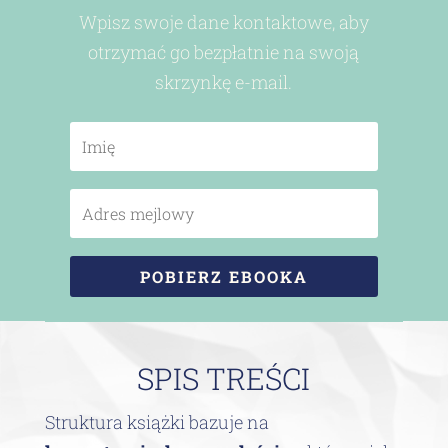
Wpisz swoje dane kontak
towe, aby
otrzymać go bezpłatnie na swoją
skrzynkę e-mail.
POBIERZ EBOOKA
SPIS TREŚCI
Struktura książki bazuje na