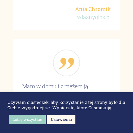
Ania Chromik
wlasnyglos.pl
Mam w domu i z mężem ją
pochłaniamy. Jest wspaniała i
świetnie napisana. Dodatkową
Używam ciasteczek, aby korzystanie z tej strony było dla
Ciebie wygodniejsze. Wybierz te, które Ci smakują.
zaletą jest to, że mój mąż się nią
zachwyca już od samego tytułu i to
Lubię wszystkie
Ustawienia
pierwsza publikacja a temat