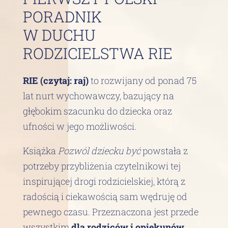
PORADNIK
W DUCHU
RODZICIELSTWA RIE
RIE (czytaj: raj)
to rozwijany od ponad 75
lat nurt wychowawczy, bazujący na
głębokim szacunku do dziecka oraz
ufności w jego możliwości.
Książka
Pozwól dziecku być
powstała z
potrzeby przybliżenia czytelnikowi tej
inspirującej drogi rodzicielskiej, którą z
radością i ciekawością sam wędruję od
pewnego czasu. Przeznaczona jest przede
wszystkim
dla rodziców i opiekunów